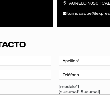
AGRELO 4050 | CABA
turnosaupe@lexpres
TACTO
[modelo*]
[sucursal* Sucursal]