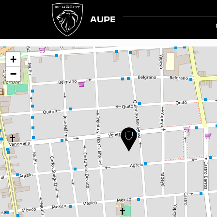
AUPE
+
−