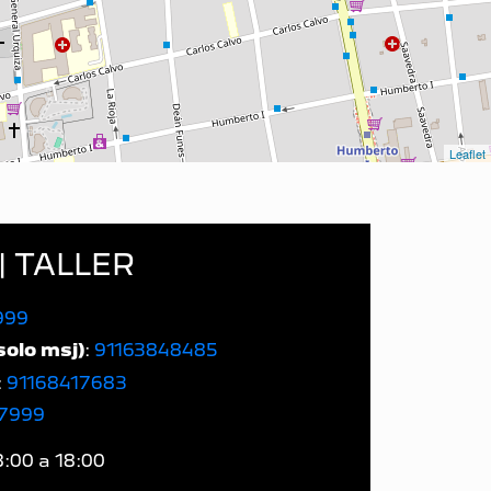
Leaflet
| TALLER
999
solo msj)
:
91163848485
:
91168417683
7999
8:00 a 18:00